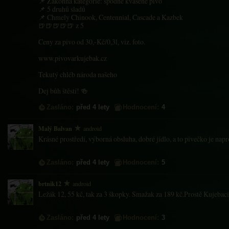
📌 Zákonná kategorie: spodně kvašené pivo
📌 5 druhů sladů
📌 Chmely Chinook, Centennial, Cascade a Kazbek
🍺🍺🍺🍺🍺 z 5
Ceny za pivo od 30,-Kč/0,3l, viz. foto.
www.pivovarkujebak.cz
Tekutý chléb národa našeho
Dej bůh štěstí! 🍻
Zasláno:
před 4 lety
Hodnocení:
4
Malý Balvan
android
Krásné prostředí, výborná obsluha, dobré jídlo, a to pivečko je nap
Zasláno:
před 4 lety
Hodnocení:
5
brtnik12
android
Ležák 12, 55 kč, tak za 3 škopky. Smažak za 189 kč.Prostě Kujebaci
Zasláno:
před 4 lety
Hodnocení:
3