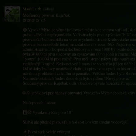
Mauhur
android
Měšťanský pivovar Kujebák
🍺🍺🍺🍺 z 5
🟢 Vysoké Mýto, je věnné královské město kde se pivo vaří od 14. s
právo vářečné nepřepouštělo. Vařívána byla piva z pšenice "bílá" ne
pivovarská budova stála na severovýchodní straně Královského nám
pivovar (na černobílé fotce) se začal stavět v roce 1898. Nejdříve se
administrativní a hospodářské budovy a v roce 1900 bylo dílo dok
byla 30 000 hl piva sladovny na zpracování 60 vagónů ječmene. Me
"pouze" 10 000 hl piva ročně. Piva měli stejné názvy jako současná a
vzdálenější krajině. Ke konci své činnosti se vyrábělo již jen 682 h
Od té doby budovy neutěšeně chátrají i přes svou vysokou historic
návrh na prohlášení za kulturní památku. Většina budov byla zbořen
Na místě ostatních budov dnes stojí bytový dům "Nový pivovar".
Současný pivovar Kujebák sídlí v budově bývalé hasičské zbrojnice
🌐 Kujebák byl prý hádavý obyvatel Vysokého Mýta nebo také kdysi
Na čepu ochutnáno:
1️⃣🟡 Vysokomýtské pivo 10°
Slabší ale pitelné pivo, s fajn hořkostí, ovšem trochu vodovější.
📌 Pivní styl: světlé výčepní