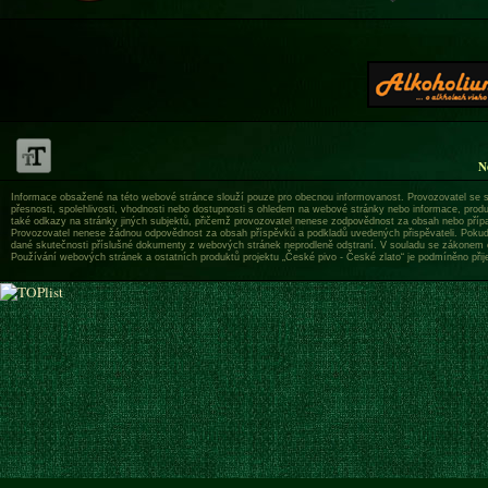
N
Informace obsažené na této webové stránce slouží pouze pro obecnou informovanost. Provozovatel se sn
přesnosti, spolehlivosti, vhodnosti nebo dostupnosti s ohledem na webové stránky nebo informace, produk
také odkazy na stránky jiných subjektů, přičemž provozovatel nenese zodpovědnost za obsah nebo příp
Provozovatel nenese žádnou odpovědnost za obsah příspěvků a podkladů uvedených přispěvateli. Pokud js
dané skutečnosti příslušné dokumenty z webových stránek neprodleně odstraní. V souladu se zákonem 
Používání webových stránek a ostatních produktů projektu „České pivo - České zlato“ je podmíněno při