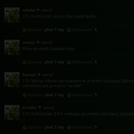
cabadaj
android
12% Světlý ležák: dobrá, silná, hodně hořká.
Zasláno:
před 7 lety
Hodnocení:
4
cabadaj
android
Pěkne prostredi, kapanek drazsi.
Zasláno:
před 7 lety
Hodnocení:
4
Pepanjel
android
13% Malvaz: Musím opět konstatovat, že dobře vychlazený Malvaz 
celovečerní pití, je to pivo "na chuť".
Zasláno:
před 7 lety
Hodnocení:
5
dwarfik1
android
12% Světlý ležák: Z Pet vynikající pivo temně zlaté barvy, příjemné
Zasláno:
před 7 lety
Hodnocení:
5