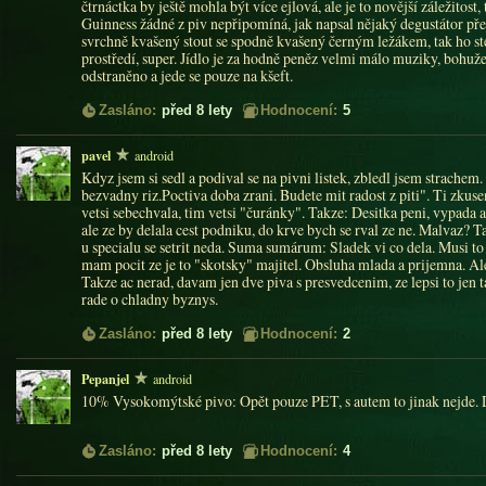
čtrnáctka by ještě mohla být více ejlová, ale je to novější záležito
Guinness žádné z piv nepřipomíná, jak napsal nějaký degustátor p
svrchně kvašený stout se spodně kvašený černým ležákem, tak ho st
prostředí, super. Jídlo je za hodně peněz velmi málo muziky, bohužel 
odstraněno a jede se pouze na kšeft.
Zasláno:
před 8 lety
Hodnocení:
5
pavel
android
Kdyz jsem si sedl a podival se na pivni listek, zbledl jsem strachem.
bezvadny riz.Poctiva doba zrani. Budete mit radost z piti". Ti zku
vetsi sebechvala, tim vetsi "čuránky". Takze: Desitka peni, vypada 
ale ze by delala cest podniku, do krve bych se rval ze ne. Malvaz? Ta
u specialu se setrit neda. Suma sumárum: Sladek vi co dela. Musi to
mam pocit ze je to "skotsky" majitel. Obsluha mlada a prijemna. A
Takze ac nerad, davam jen dve piva s presvedcenim, ze lepsi to jen
rade o chladny byznys.
Zasláno:
před 8 lety
Hodnocení:
2
Pepanjel
android
10% Vysokomýtské pivo: Opět pouze PET, s autem to jinak nejde. D
Zasláno:
před 8 lety
Hodnocení:
4