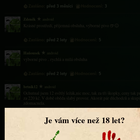
Zasláno:
před 3 měsíci
Hodnocení:
3
Zdeněk
android
Krásné prostředí, příjemná obsluha, výborné pivo 🍺😊
Zasláno:
před 2 lety
Hodnocení:
5
Haňousek
android
výborné pivo .. rychlá a milá obsluha
Zasláno:
před 2 lety
Hodnocení:
5
brtnik12
android
Ochutnal jsem 12 světlý ležák,nic moc, tak za tři škopky, ceny tak
za 220 kč. V době oběda slabý provoz. Akorát pár důchodců a skupin
zdomacnela.
Zasláno:
před 2 lety
Hodnocení:
3
Adam William
android
Měšťanský pivovar Kujebák byl otevřen ve Vysokém mýtě v roce 2018
Zastavuji zde občas na polední menu a jelikož zatím vaří jako stáli