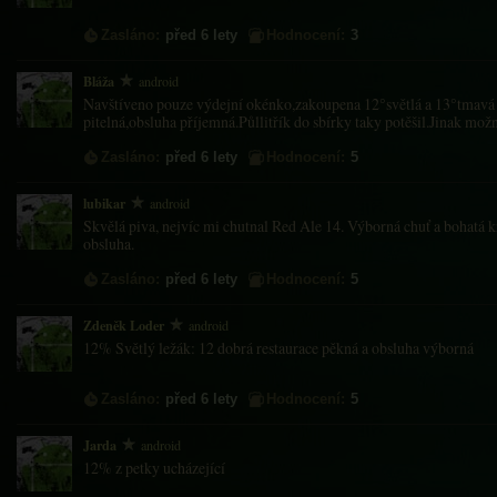
Zasláno:
před 6 lety
Hodnocení:
3
Bláža
android
Navštíveno pouze výdejní okénko,zakoupena 12°světlá a 13°tmavá
pitelná,obsluha příjemná.Půllitřík do sbírky taky potěšil.Jinak možnos
Zasláno:
před 6 lety
Hodnocení:
5
lubikar
android
Skvělá piva, nejvíc mi chutnal Red Ale 14. Výborná chuť a bohatá 
obsluha.
Zasláno:
před 6 lety
Hodnocení:
5
Zdeněk Loder
android
12% Světlý ležák: 12 dobrá restaurace pěkná a obsluha výborná
Zasláno:
před 6 lety
Hodnocení:
5
Jarda
android
12% z petky ucházející