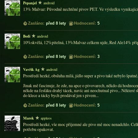
Pepanjel
android
13% Malvaz: Původně nechtěné pivov PET. Ve výsledku vynikající
Zasláno:
před 8 lety
Hodnocení:
5
Bedi
android
10%skvělá, 12%pitelná, 13%Malvaz celkem ujde, Red Ale14% přip
Zasláno:
před 8 lety
Hodnocení:
3
Vavřík Ag
android
Prostředí hezké, obsluha milá, jídlo super a pivo také nebylo špatn
Jinak mě fascinuje, že zde, na apce o pivovarech, někdo dá hodnocení 
nêkde na fesťáku drahý tácek, navíc ani neochutnal pivo... Některé 
do klece a tácky bych prodával jen s pivem...
Zasláno:
před 8 lety
Hodnocení:
5
Marek
appleos
Prostředí hezké, vše moc příjemné ale pivo mě moc nenadchlo. C
potřebu opakovat.