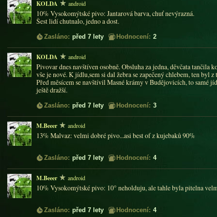
KOLDA
android
10% Vysokomýtské pivo: Jantarová barva, chuť nevýrazná.
Šest lidí chutnalo, jedno a dost.
Zasláno:
před 7 lety
Hodnocení:
2
KOLDA
android
Pivovar dnes navštíven osobně. Obsluha za jedna, děvčata tančila k
vše je nové. K jídlu,sem si dal žebra se zapečený chlebem, ten byl z
Před měsícem se navštívil Masné krámy v Budějovicích, to samé jídl
ještě dražší.
Zasláno:
před 7 lety
Hodnocení:
3
M.Beeer
android
13% Malvaz: velmi dobré pivo...asi best of z kujebaků 90%
Zasláno:
před 7 lety
Hodnocení:
4
M.Beeer
android
10% Vysokomýtské pivo: 10° neholduju, ale tahle byla pitelna vel
Zasláno:
před 7 lety
Hodnocení:
4