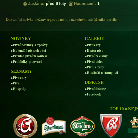
Zasláno:
před 8 lety
Hodnocení:
1
Diskusní příspěvky vloženy registrovanými i náhodnými návštěvníky portálu.
NOVINKY
GALERIE
●Pivní novinky a zprávy
●Pivovary
●Kalendář pivních akcí
●Krása piva
●Přehled pivních soutěží
●Pivní reklamy
●Prohlídky pivovarů
●Pivní videa
●Pivo a ženy
SEZNAMY
●Hostinští a stamgasti
●Pivovary
DISKUSE
●Piva
●Hospody
●Pivní diskuse
●Facebook
TOP 10 ● NE