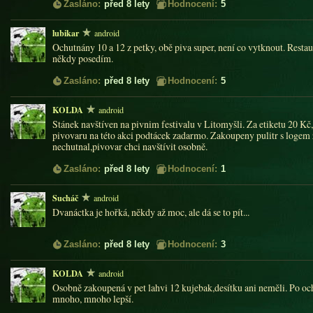
Zasláno:
před 8 lety
Hodnocení:
5
lubikar
android
Ochutnány 10 a 12 z petky, obě piva super, není co vytknout. Resta
někdy posedím.
Zasláno:
před 8 lety
Hodnocení:
5
KOLDA
android
Stánek navštíven na pivnim festivalu v Litomyšli. Za etiketu 20 Kč
pivovaru na této akci podtácek zadarmo. Zakoupeny pulitr s logem
nechutnal,pivovar chci navštívit osobně.
Zasláno:
před 8 lety
Hodnocení:
1
Sucháč
android
Dvanáctka je hořká, někdy až moc, ale dá se to pít...
Zasláno:
před 8 lety
Hodnocení:
3
KOLDA
android
Osobně zakoupená v pet lahvi 12 kujebak,desítku ani neměli. Po o
mnoho, mnoho lepší.