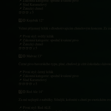
📌 Zákonná kategorie: spodně kvašené pivo
📌 Slad Karamelový
📌 Žatecký chmel
🍺🍺🍺 z 5
2️⃣🟡 Kujebák 12°
Velmi příjemný ležák s dlouhotrvajícím chmelovým koncem. Ze začá
📌 Pivní styl: světlý ležák
📌 Zákonná kategorie: spodně kvašené pivo
📌 Žatecký chmel
🍺🍺🍺🍺 z 5
3️⃣🟡 Malvaz 13°
Černé pivo bavorského typu, plné, chuťově je cítit čokoláda s kávou
📌 Pivní styl: černý ležák
📌 Zákonná kategorie: spodně kvašené pivo
📌 Slad Karamelový
🍺🍺🍺🍺 z 5
4️⃣🟡 Red Ale 14°
Za mě nejlepší z nabídky. Silnější, kořenité s chutí po exotickém o
📌 Pivní styl: Red ALE