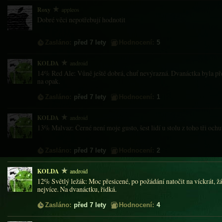
Roxy
appleos
Dobré věci nepotřebují hodnotit
Zasláno:
před 7 lety
Hodnocení:
5
KOLDA
android
14% Red Ale: Vůně ještě dobrá, chuť nevýrazná. Dvanáctka byla př
na opak.
Zasláno:
před 7 lety
Hodnocení:
1
KOLDA
android
13% Malvaz: Černé není moje gusto, šest lidí u stolu z toho tři ochut
Zasláno:
před 7 lety
Hodnocení:
2
KOLDA
android
12% Světlý ležák: Moc přesicené, po požádání natočit na víckrát, 
nejvíce. Na dvanáctku, řidká.
Zasláno:
před 7 lety
Hodnocení:
4