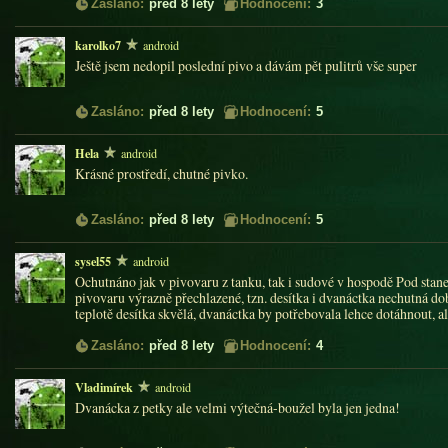
Zasláno:
před 8 lety
Hodnocení:
3
karolko7
android
Ještě jsem nedopil poslední pivo a dávám pět pulitrů vše super
Zasláno:
před 8 lety
Hodnocení:
5
Hela
android
Krásné prostředí, chutné pivko.
Zasláno:
před 8 lety
Hodnocení:
5
sysel55
android
Ochutnáno jak v pivovaru z tanku, tak i sudové v hospodě Pod stan
pivovaru výrazně přechlazené, tzn. desítka i dvanáctka nechutná dobř
teplotě desítka skvělá, dvanáctka by potřebovala lehce dotáhnout, al
Zasláno:
před 8 lety
Hodnocení:
4
Vladimírek
android
Dvanácka z petky ale velmi výtečná-boužel byla jen jedna!