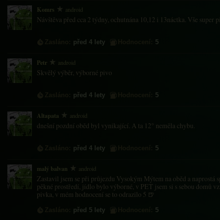
Komrs
android
Návštěva před cca 2 týdny, ochutnána 10,12 i 13náctka. Vše super pi
Zasláno:
před 4 lety
Hodnocení:
5
Petr
android
Skvělý výběr, výborné pivo
Zasláno:
před 4 lety
Hodnocení:
5
Altapata
android
dnešní pozdní oběd byl vynikající. A ta 12° neměla chybu.
Zasláno:
před 4 lety
Hodnocení:
5
malý balvan
android
Zastavil jsem se při průjezdu Vysokým Mýtem na oběd a naprostá sp
pěkné prostředí, jídlo bylo výborné, v PET jsem si s sebou domů vza
pivka, v mém hodnocení se to odrazilo 5 🍺
Zasláno:
před 5 lety
Hodnocení:
5