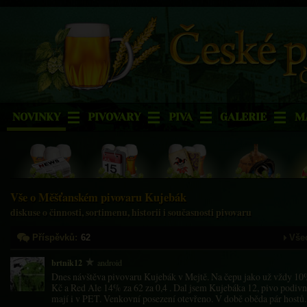
NOVINKY
PIVOVARY
PIVA
GALERIE
M
Vše o Měšťanském pivovaru Kujebák
diskuse o činnosti, sortimenu, historii i současnosti pivovaru
Příspěvků:
62
Vše
brtnik12
android
Dnes návštěva pivovaru Kujebák v Mejtě. Na čepu jako už vždy 10
Kč a Red Ale 14% za 62 za 0,4 . Dal jsem Kujebáka 12, pivo podivné
mají i v PET. Venkovní posezení otevřeno. V době oběda pár hostů.