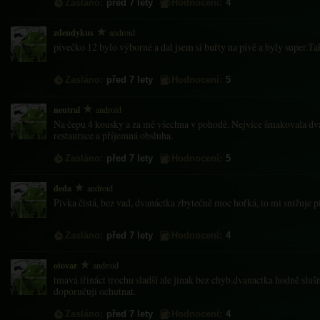
Zasláno:
před 7 lety
Hodnocení:
4
zdendykus
android
pivečko 12 bylo výborné a dal jsem si buřty na pivě a byly super.Ta
Zasláno:
před 7 lety
Hodnocení:
5
neutral
android
Na čepu 4 kousky a za mě všechna v pohodě. Nejvíce šmakovala dv
restaurace a příjemná obsluha.
Zasláno:
před 7 lety
Hodnocení:
5
deda
android
Pivka čistá, bez vad, dvanáctka zbytečně moc hořká, to mi snižuje p
Zasláno:
před 7 lety
Hodnocení:
4
otovar
android
tmavá třináct trochu sladší ale jinak bez chyb.dvanactka hodně sl
doporučuji ochutnat.
Zasláno:
před 7 lety
Hodnocení:
4