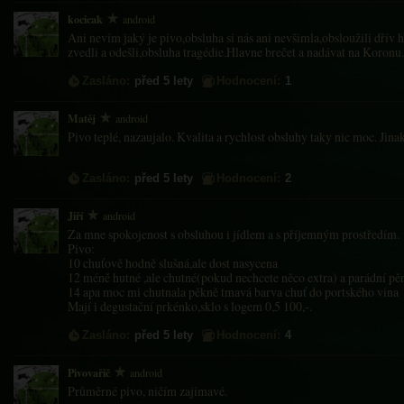
kocicak
android
Ani nevím jaký je pivo,obsluha si nás ani nevšimla,obsloužili dřív hos
zvedli a odešli,obsluha tragédie.Hlavne brečet a nadávat na Koronu.
Zasláno:
před 5 lety
Hodnocení:
1
Matěj
android
Pivo teplé, nazaujalo. Kvalita a rychlost obsluhy taky nic moc. Jinak
Zasláno:
před 5 lety
Hodnocení:
2
Jiří
android
Za mne spokojenost s obsluhou i jídlem a s příjemným prostředím.
Pivo:
10 chuťově hodně slušná,ale dost nasycena
12 méně hutné ,ale chutné(pokud nechcete něco extra) a parádní pě
14 apa moc mi chutnala pěkně tmavá barva chuť do portského vina
Mají i degustační prkénko,sklo s logem 0,5 100,-.
Zasláno:
před 5 lety
Hodnocení:
4
Pivovařič
android
Průměrné pivo, ničím zajímavé.