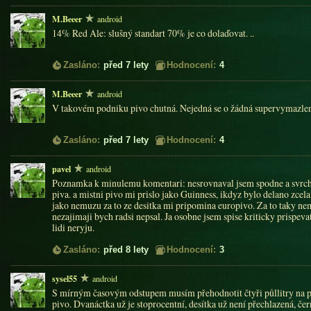
M.Beeer
android
14% Red Ale: slušný standart 70% je co dolaďovat. ..
Zasláno:
před 7 lety
Hodnocení:
4
M.Beeer
android
V takovém podniku pivo chutná. Nejedná se o žádná supervymazlená 
Zasláno:
před 7 lety
Hodnocení:
4
pavel
android
Poznamka k minulemu komentari: nesrovnaval jsem spodne a svrchn
piva. a mistni pivo mi prislo jako Guinness, ikdyz bylo delano zcel
jako nemuzu za to ze desitka mi pripomina europivo. Za to taky 
nezajimaji bych radsi nepsal. Ja osobne jsem spise kriticky prispevat
lidi neryju.
Zasláno:
před 8 lety
Hodnocení:
3
sysel55
android
S mírným časovým odstupem musím přehodnotit čtyři půllitry na p
pivo. Dvanáctka už je stoprocentní, desítka už není přechlazená, čer