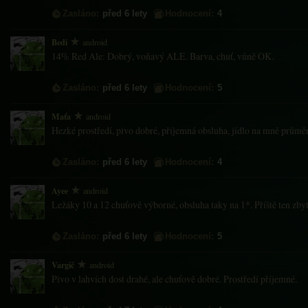
Zasláno:
před 6 lety
Hodnocení:
4
Bedi
android
14% Red Ale: Dobrý, voňavý ALE. Barva, chuť, vůně OK.
Zasláno:
před 6 lety
Hodnocení:
5
Maťa
android
Hezké prostředí, pivo dobré, příjemná obsluha, jídlo na mně průmě
Zasláno:
před 6 lety
Hodnocení:
4
Ayee
android
Ležáky 10 a 12 chuťově výborné, obsluha taky na 1*. Příště ten zby
Zasláno:
před 6 lety
Hodnocení:
5
Vargič
android
Pivo v lahvích dost drahé, ale chuťově dobré. Prostředí příjemné.