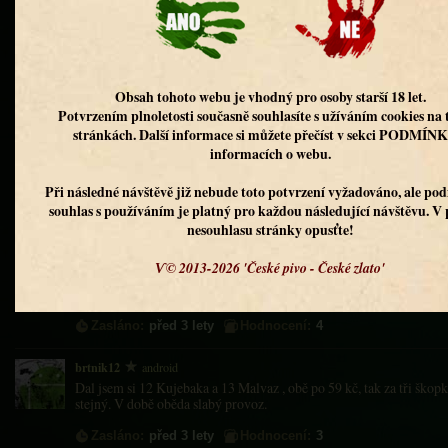
jeden svrchňák, tak nebyl problém všechna piva ochutnat. Můžete si
třemi druhy, toho jsem využil jednou na venkovní zahrádce. Vysok
pitelná, ale už jsem pil i lepší zástupce tohoto stylu. Světlý ležák 
zklamáním, více chmelený, ale dost jsem postrádal výraznější sla
skvělý, v chuti karamel, pražené slady, znovu bych přivítal vyšší p
rubínové barvy mě příjemně překvapil, bál jsem se intenzivní hořké 
chuťově vybalancovaný ejlík s chmely Chinook, Centennial, Cascad
karamelovou linkou i plnějším tělem. Piva byla čepována do správn
odpovídaly jednotlivým stylům. Jídlo bývá na velmi slušné úrovni,
piva v PET nebo skleněných lahvích s patentním uzávěrem.
Zasláno:
před 2 lety
Hodnocení:
4
Adam William
android
Pivovar ve Vysokém Mýtě jsem navštívil přes obědové menu a využ
jsem si degustační pivní prkénko a Red Ale 14° zvlášť, ten na něm n
ležáku byl z mého pohledu asi největší prostor pro zlepšení, naopak
s sebou lahve.
Zasláno:
před 3 lety
Hodnocení:
4
brtnik12
android
Dal jsem si 12 Kujebaka a 13 Malvaz , obě po 59 kč, tak za tři škop
stejný. V době oběda slabý provoz.
Zasláno:
před 3 lety
Hodnocení:
3