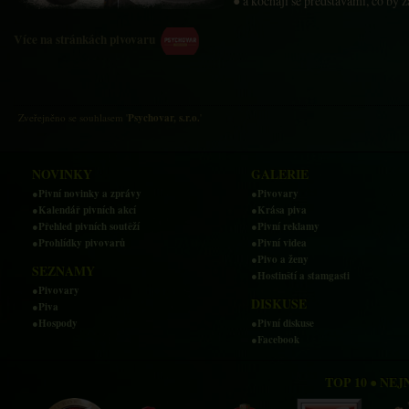
● a kochají se představami, co by 
Více na stránkách pivovaru
Zveřejněno se souhlasem
'
Psychovar, s.r.o.
'
NOVINKY
GALERIE
●Pivní novinky a zprávy
●Pivovary
●Kalendář pivních akcí
●Krása piva
●Přehled pivních soutěží
●Pivní reklamy
●Prohlídky pivovarů
●Pivní videa
●Pivo a ženy
SEZNAMY
●Hostinští a stamgasti
●Pivovary
DISKUSE
●Piva
●Hospody
●Pivní diskuse
●Facebook
TOP 10 ● NE