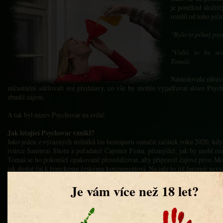
je poněkud složitě
rozdíl od toho ječ
"Bylo to pěkný psyc
"Vidíš, to by se
Tomáš.
Následovala zábavn
zúčastnění sdělovali své představy, co vše by mohlo vyjadřovat slovo Psy
zbudil zájem.
A tak byl název Psychovar na světě.
Jak létající Psychovar vznikl?
Jako jeden z výrazných milníků lze bezesporu označit začátek roku 2020, kd
tvůrce Samurai Shotu a pořadatel Čajomír Festu, přemýšlel, jak by mohl rozš
Tomáš se ho pokoušel opakovaně přesvědčovat, aby připravil čajové pivo. Mohl
jak dostat čaj k typickému českému konzumentovi. Na jaře to již Jaromír nev
Řevnickém pivovaru Tomášovi řekl:
"A co kdybys to čajové pivo připravil ty? Pivo je tvá parketa, máš
zkušenosti s jeho vařením. Já bych ti poskytnul čajové know-how a
support, dal bych ti i stánek na Čajomír Festu a můžeš si to
vyzkoušet."