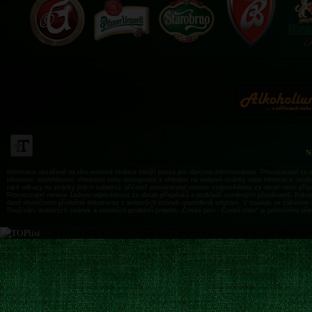
N
Informace obsažené na této webové stránce slouží pouze pro obecnou informovanost. Provozovatel se sn
přesnosti, spolehlivosti, vhodnosti nebo dostupnosti s ohledem na webové stránky nebo informace, produk
také odkazy na stránky jiných subjektů, přičemž provozovatel nenese zodpovědnost za obsah nebo příp
Provozovatel nenese žádnou odpovědnost za obsah příspěvků a podkladů uvedených přispěvateli. Pokud js
dané skutečnosti příslušné dokumenty z webových stránek neprodleně odstraní. V souladu se zákonem 
Používání webových stránek a ostatních produktů projektu „České pivo - České zlato“ je podmíněno při