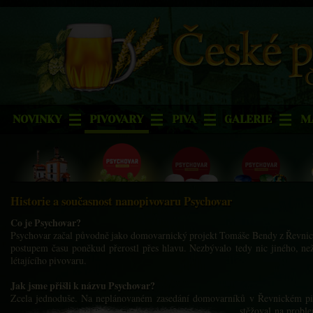
NOVINKY
PIVOVARY
PIVA
GALERIE
M
Historie a současnost nanopivovaru Psychovar
Co je Psychovar?
Psychovar začal původně jako domovarnický projekt Tomáše Bendy z Řevnic 
postupem času poněkud přerostl přes hlavu. Nezbývalo tedy nic jiného, n
létajícího pivovaru.
Jak jsme přišli k názvu Psychovar?
Zcela jednoduše. Na neplánovaném zasedání domovarníků v Řevnickém piv
stěžoval na probl