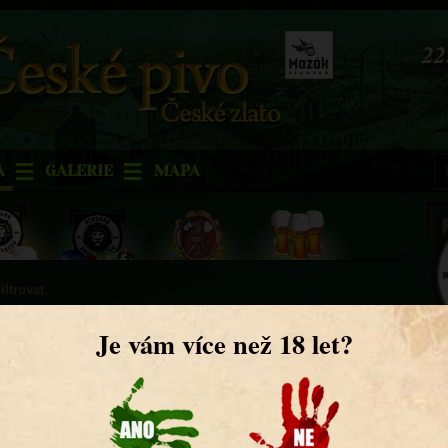
2
2
A
GALERIE
MAPA
iltrovat
 objemu alkoholu
2023/01
Pi
DO
léta
rčené například po sportu nebo práci.