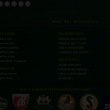
Zobrazit komentáře
960 x
0 x
01.07.2026 15:31
GALERIE
HISTORIE PIVA
●Pivovary
●Historie piva ve světě
●Krása piva
●Historie piva v Česku
●Pivní reklamy
●Mýty opředené pivo
●Pivní videa
●Vlastnosti piva (r.1934)
●Pivo a ženy
DĚLĚNÍ PIVA
●Hostinští a stamgasti
●České dělení piva
DISKUSE
●Mezinárodní dělění piva
●Pivní diskuse
●Pivo ve sbírce zákonů
●Facebook
●České pivo
TOP 10 ● NEJNAVŠTĚVOVANĚJŠÍ PIVOVARY