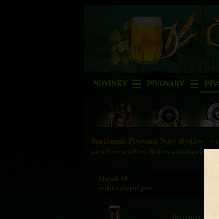
NOVINKY
PIVOVARY
PIV
Sortiment Pivovaru Nový Bydžov
F
piva Pivovaru Nový Bydžov setříděná podle
Šlapák 10
světlé výčepní pivo
Osvěžující pivo u