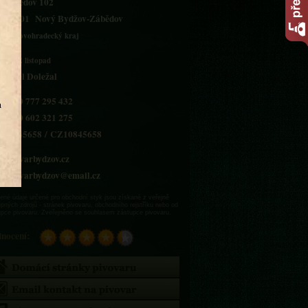
Zábědov 102
504 01 Nový Bydžov-Zábědov
Královohradecký kraj
2022
listopad
Pavel Doležal
+420 777 295 432
+420 602 321 275
10845658 / CZ10845658
pivovarbydzov.cz
pivovarbydzov@email.cz
né údaje určené pro obchodní styk jsou získané z veřejně
pných zdrojů - stránek pivovaru, obchodního rejstříku nebo od
upce pivovaru. Zveřejněno se souhlasem zástupce pivovaru.
nocení: