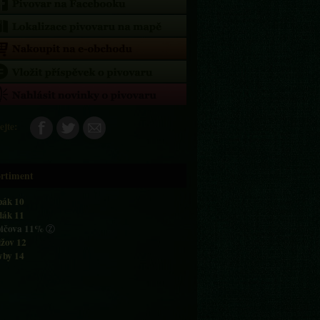
ejte:
rtiment
pák 10
dák 11
ičova 11%
Ⓩ
žov 12
by 14