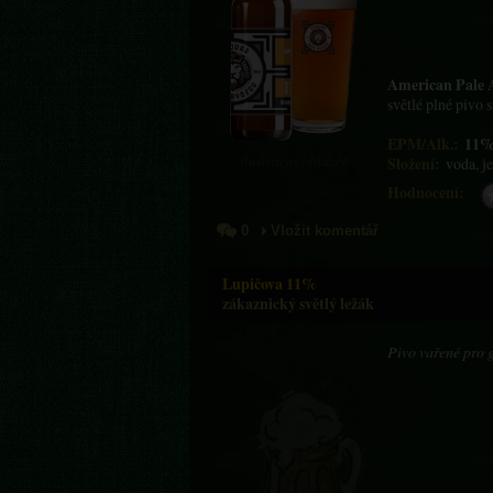
American Pale 
světlé plné pivo 
EPM/Alk.:
11%
ilustrační obrázek
Složení:
voda, j
Hodnocení:
0
Vložit komentář
Lupičova 11%
zákaznický světlý ležák
Pivo vařené pro 