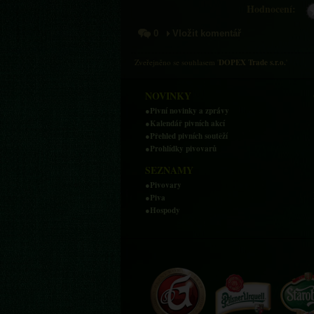
Hodnocení:
0
Vložit komentář
Zveřejněno se souhlasem
'
DOPEX Trade s.r.o.
'
NOVINKY
●Pivní novinky a zprávy
●Kalendář pivních akcí
●Přehled pivních soutěží
●Prohlídky pivovarů
SEZNAMY
●Pivovary
●Piva
●Hospody