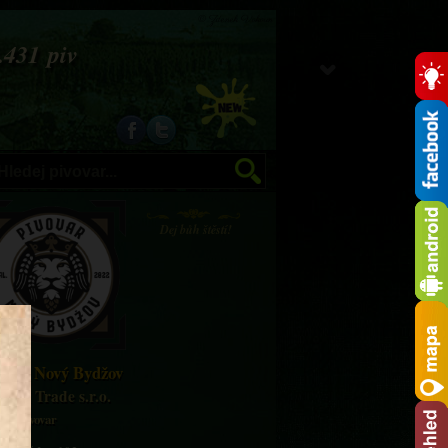
© Zdenek Vokoun
.
4
3
1
p
i
v
Dej bůh štěstí!
vovar Nový Bydžov
PEX Trade s.r.o.
jící pivovar