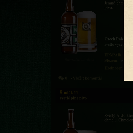
Jemné chmelové 
pivo.
Czech Pale Lag
světlé výčepní p
EPM/Alk.:
10%
ilustrační obrázek
Složení:
voda, j
Hodnocení:
0
Vložit komentář
Študák 11
světlé plné pivo
Světlý ALE, kte
chmelu. Chmeleno