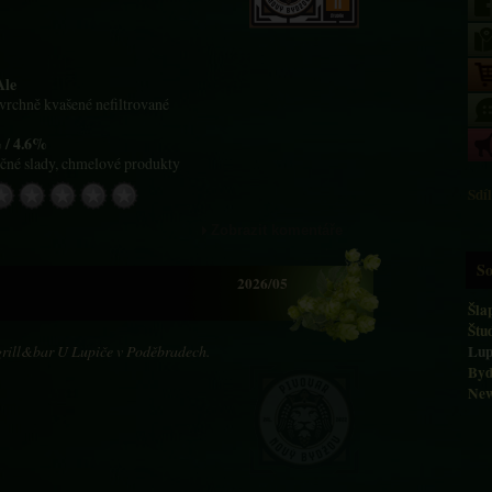
Ale
svrchně kvašené nefiltrované
 / 4.6%
ečné slady, chmelové produkty
Sdíl
Zobrazit komentáře
So
2026/05
Šla
Štu
grill&bar U Lupiče v Poděbradech.
Lup
Byd
New