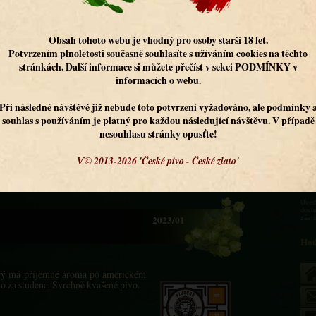
aroma a plná chuť. Světlé výčepní
er
ivo spodně kvašené nefiltrované
 / 4%
ečné slady, chmelové produkty
Zobrazit komentáře
Uvede
dostu
2023/01
zást
Hod
rý má příjemné aroma po americkém
 za studena. Svrchně kvašené pivo.