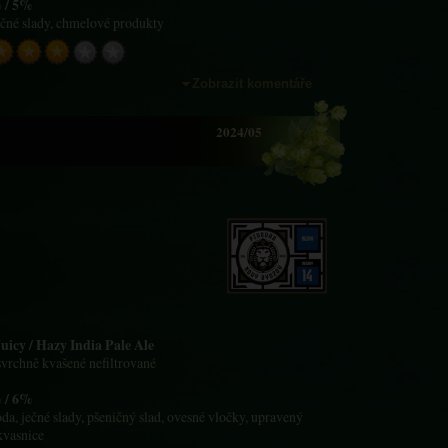
 / 5%
ečné slady, chmelové produkty
Zobrazit komentáře
2024/05
uicy / Hazy India Pale Ale
 svrchně kvašené nefiltrované
 / 6%
oda, ječné slady, pšeničný slad, ovesné vločky, upravený
kvasnice