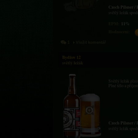
Czech Pilsner /
světlý ležák spo
EPM:
11%
Hodnocení:
1
Vložit komentář
Bydžov 12
světlý ležák
Světlý ležák plz
Plné tělo a příje
Czech Pilsner /
světlý ležák spo