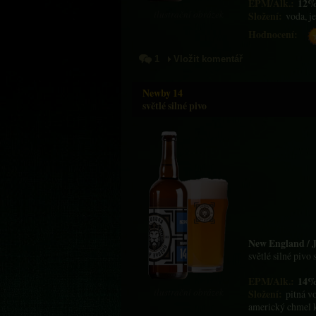
EPM/Alk.:
12%
ilustrační obrázek
Složení:
voda, j
Hodnocení:
1
Vložit komentář
Newby 14
světlé silné pivo
New England / J
světlé silné pivo
EPM/Alk.:
14%
ilustrační obrázek
Složení:
pitná v
americký chmel 