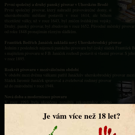
První společný a druhý panský pivovar v Uherském Brodě
První společný pivovar, který nahradil právovárečné domy, si
uherskobrodští měšťané postavili v roce 1614, ale během
třicetileté války, už v roce 1643, byl zničen švédskými vojsky.
Druhý, panský pivovar, byl zbudován v roce 1652. Původně městský pivovar
od roku 1848 pronajímán různým sládkům.
František Bedřich Janáček zakládá nový Uherskobrodský pivovar
Jedním z posledních nájemců panského pivovaru byl český sládek František 
s majitelem pivovaru se F.B. Janáček rozhodl postavit si vlastní pivovar. S jeh
v roce 1895.
Rozkvět pivovaru v meziválečném období
V období mezi dvěma válkami patřil Janáčkův uherskobrodský pivovar mezi 
Sládek Jaromír Janáček spravoval a zveleboval rodinný
pivovar
až do znárodnění v roce 1948.
Nová doba a modernizace pivovaru
V roce 1993 byla ukončena rozsáhlá rekonstrukce celého
pivovaru, díky níž se Pivovar Uherský Brod stal znovu jedním z
nejmodernějších podniků svého druhu ve střední Evropě. Po
rekonstrukci byla do provozu uvedena nová, plně
automatizovaná varna a stáčecí linka na nerezové KEG sudy,
čímž se opět zvýšila kvalita piva i kapacita pivovaru. Pivovar je držitelem ce
9001:2001 a ISO 14001:2005. Má stanovenu politiku jakosti a politiku ochrany