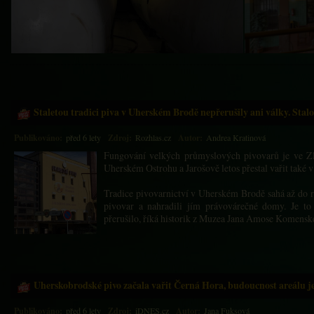
Staletou tradici piva v Uherském Brodě nepřerušily ani války. Stalo 
Publikováno:
Zdroj:
Autor:
před 6 lety
Rozhlas.cz
Andrea Kratinová
Fungování velkých průmyslových pivovarů je ve Zl
Uherském Ostrohu a Jarošově letos přestal vařit také
Tradice pivovarnictví v Uherském Brodě sahá až do r
pivovar a nahradili jím právovárečné domy. Je to
přerušilo, říká historik z Muzea Jana Amose Komen
„Pivo se vařilo i za druhé světové války. Mělo to ale úskalí. Válečná eko
vyráběly se proto piva nízkostupňová. Vařilo se pivo i pro Slovenský stát,
historik.
Uherskobrodské pivo začala vařit Černá Hora, budoucnost areálu j
Velký úspěch pak mělo první poválečné pivo. „Začalo se čepovat na sokolsk
chutné a šlo na odbyt,“ dodává Tomeček.
Publikováno:
Zdroj:
Autor:
před 6 lety
iDNES.cz
Jana Fuksová