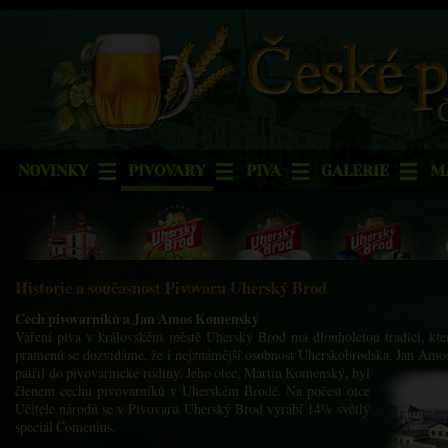
NOVINKY
PIVOVARY
PIVA
GALERIE
M
Historie a současnost Pivovaru Uherský Brod
Cech pivovarníků a Jan Amos Komenský
Vaření piva v královském městě Uherský Brod má dlouholetou tradici, kter
pramenů se dozvídáme, že i nejznámější osobnost Uherskobrodska, Jan Am
patřil do pivovarnické rodiny. Jeho otec, Martin Komenský, byl
členem cechu pivovarníků v Uherském Brodě. Na počest otce
Učitele národů se v Pivovaru Uherský Brod vyrábí 14% světlý
speciál Comenius.