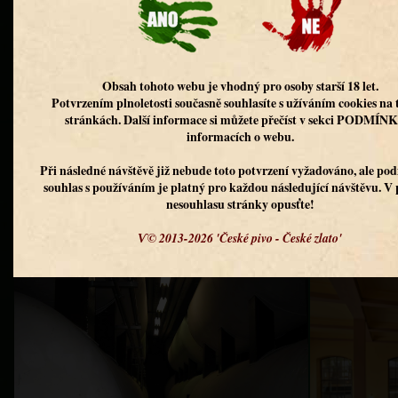
Pivovar Uherský Brod dnes patří do společnosti Pivovary Lobkowicz, která v
regionálních pivovarech. Cílem této společnosti je návrat k tradici českéh
kvalitních surovin podle původních receptur.