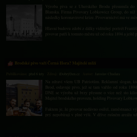
Výroba piva se z Uherského Brodu přesunula do 
V rozhovoru se dozvíte o historii pivovaru více. A také o tom, že stále není 
Blanska. Firma Pivovary Lobkowicz Group, do níž pa
pivo nyní Pivovary Lobkowitz vaří v Černé Hoře.
následky koronavirové krize. Pivovarnictví má ve měst
Hlavní budovu zdobí z dálky viditelný portrét Franti
pivovar patří k tomuto městu už od roku 1894 a ještě p
Tradice pivovarnictví je ale v Uherském Brodě podle historických pramenů 
si měšťané postavili první pivovar a nahradili jím právovárečné domy.
V posledních týdnech se ale práce v historickém areálu u frekventovaného kr
Brodské pivo vaří Černá Hora?
Majitelé mlží
je zákazníkům k dispozici, další budovy ale zůstávají zavřené.
Publikováno:
Zdroj:
Autor:
před 6 lety
iDobrýDen.cz
Jaroslav Chudara
„Nemáme žádné oficiální informace z firmy. Pouze z doslechu vím, že pivo už 
Na zdraví všem UB Patriotům. Reklamní slogan, kt
z Černé Hory. Také se údajně hledá nájemce prostor, který by ve výrobě pi
Brod, oslavuje pivo, jež se tam vařilo od roku 1
Ferdinand Kubáník. „My bychom byli pochopitelně rádi, místní lidé jsou patri
DNE se výroba už brzy přesune o více než sto kil
Majitel brodského provozu, holding Pivovary Lobkowi
Firma situaci nekomentuje
Majitel pivovaru, firma Pivovary Lobkowicz Group, na dotazy MF DNES 
Faktem je, že pivovar nedávno osiřel, zaměstnanci v
pouze vyplývá, že celá skupina, do které patří celkem sedm pivovarů po 
prý nepobírají v plné výši. V dříve rušném areálu u
společnost Citic Europe Holdings, bojuje s následky koronavirové krize.
obchodní tým, který zajišťuje distribuci piva po regionu. „Situace je značn
existuje naděje na obnovení výroby, druhý je všechno jinak. Majitelé jsou n
„Stejně jako další firmy v tomto odvětví, tak i pivovary ze skupiny L
pivovar v kladných číslech,“ říká jeden ze zaměstnanců s tím, že svým vyjád
sudového piva na českém i zahraničním trhu. Situaci jsme řešili operativně a 
si přeje zůstat v anonymitě. Situaci navíc podle něj komplikují také majetkop