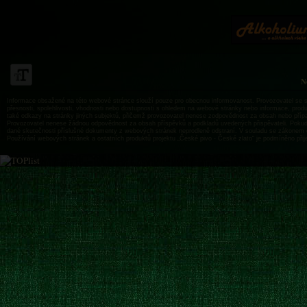
N
Informace obsažené na této webové stránce slouží pouze pro obecnou informovanost. Provozovatel se sn
přesnosti, spolehlivosti, vhodnosti nebo dostupnosti s ohledem na webové stránky nebo informace, produk
také odkazy na stránky jiných subjektů, přičemž provozovatel nenese zodpovědnost za obsah nebo příp
Provozovatel nenese žádnou odpovědnost za obsah příspěvků a podkladů uvedených přispěvateli. Pokud js
dané skutečnosti příslušné dokumenty z webových stránek neprodleně odstraní. V souladu se zákonem 
Používání webových stránek a ostatních produktů projektu „České pivo - České zlato“ je podmíněno při