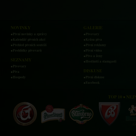
NOVINKY
GALERIE
●Pivní novinky a zprávy
●Pivovary
●Kalendář pivních akcí
●Krása piva
●Přehled pivních soutěží
●Pivní reklamy
●Prohlídky pivovarů
●Pivní videa
●Pivo a ženy
SEZNAMY
●Hostinští a stamgasti
●Pivovary
DISKUSE
●Piva
●Hospody
●Pivní diskuse
●Facebook
TOP 10 ● NE