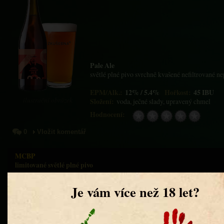
Pale Ale
světlé plné pivo svrchně kvašené nefiltrované n
EPM/Alk.:
12% / 5.4%
Hořkost:
45 IBU
ilustrační obrázek
Složení:
voda, ječné slady, upravený chmel
Hodnocení:
0
Vložit komentář
MCBP
limitované světlé plné pivo