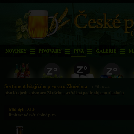
NOVINKY
PIVOVARY
PIVA
GALERIE
M
Sortiment létajícího pivovaru Zkušebna
Filtrovat
piva létajícího pivovaru Zkušebna setříděná podle objemu alkoholu
Midnight ALE
limitované světlé plné pivo