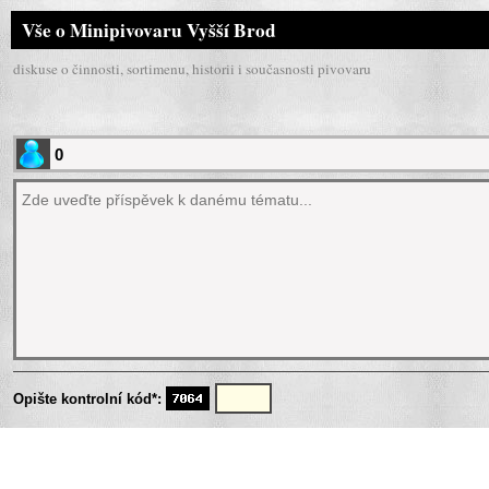
Vše o Minipivovaru Vyšší Brod
diskuse o činnosti, sortimenu, historii i současnosti pivovaru
Opište kontrolní kód*: