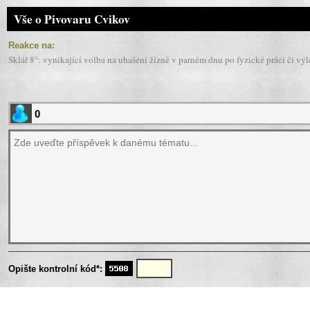
Vše o Pivovaru Cvikov
Reakce na:
Sklář 8°: vynikající volba na uhašení žízně v parném dnu po fyzické práci či výl
Opište kontrolní kód*: