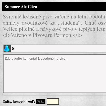
Summer Ale Citra
Svrchně kvašené pivo vařené na letní obdob
chmely dvoufázově za „studena“. Chuť osvě
Velice pitelné a návykové pivo v teplých let
<i>Vařeno v Pivovaru Permon.</i>
Opište kontrolní kód*: