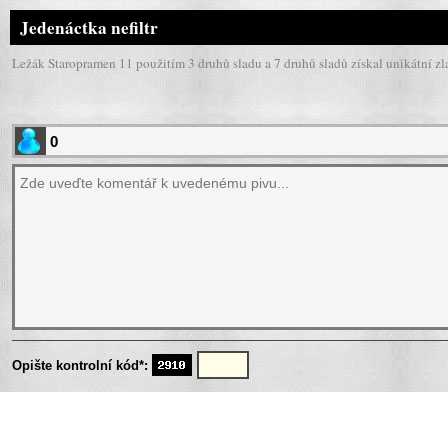
Jedenáctka nefiltr
Ležák Staropramen 11 použitím 3 druhů sladu a 7 druhů sladů získal unikátní zl
Opište kontrolní kód*: