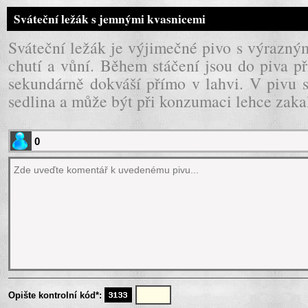
Sváteční ležák s jemnými kvasnicemi
Sváteční ležák je výjimečné pivo s výrazn
chutí a vůní. Během stáčení jsou do piva p
sekundárně dokváší přímo v lahvi. V pivu 
sedlina a může být při konzumaci lehce zaka
Opište kontrolní kód*: