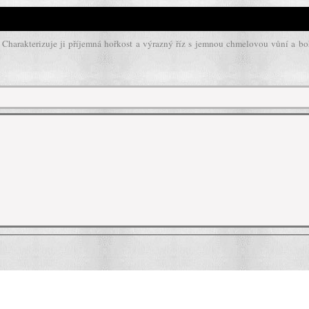
 Charakterizuje ji příjemná hořkost a výrazný říz s jemnou chmelovou vůní a b