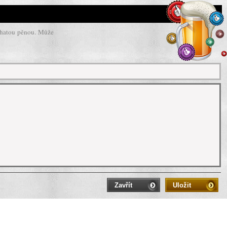
ohatou pěnou. Může
Zavřít
Uložit