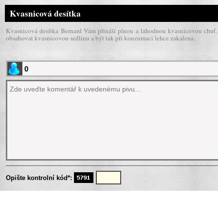
Kvasnicová desítka
Kvasnicová desítka Bernard Vám přináší plnou a lahodnou kvasnicovou chuť.
obsahovat kvasnicovou sedlinu a být tak při konzumaci lehce zakalena.
Opište kontrolní kód*: