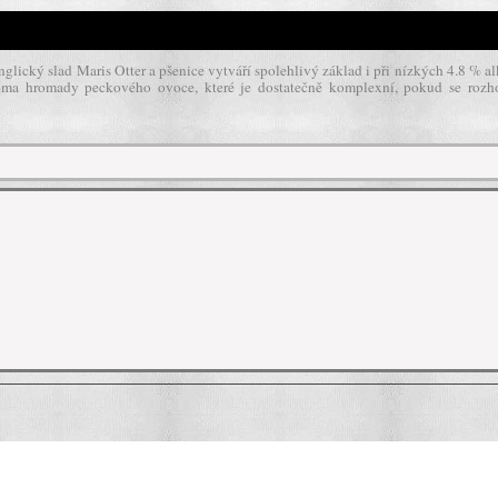
nglický slad Maris Otter a pšenice vytváří spolehlivý základ i při nízkých 4.8 % 
roma hromady peckového ovoce, které je dostatečně komplexní, pokud se roz